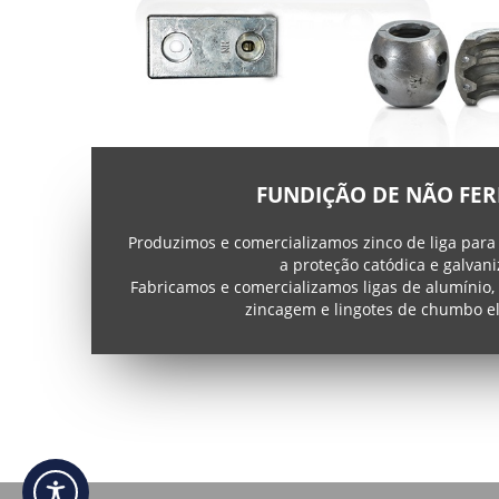
FUNDIÇÃO DE NÃO FE
Produzimos e comercializamos zinco de liga para
a proteção catódica e galvani
Fabricamos e comercializamos ligas de alumínio,
zincagem e lingotes de chumbo ele