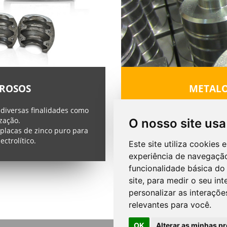
RROSOS
METALO
 diversas finalidades como
Somos uma tornearia de
zação.
O nosso site usa
 placas de zinco puro para
Os lotes produzidos vão
ctrolítico.
Revestimos peças 
Este site utiliza cookies
experiência de navegação
funcionalidade básica do 
site
,
para medir o seu int
personalizar as interaçõ
relevantes para você
.
OK
Alterar as minhas pr