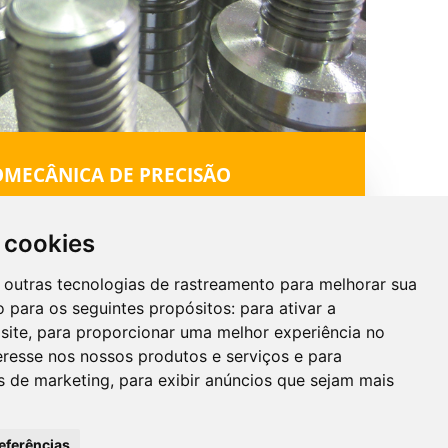
MECÂNICA DE PRECISÃO
 precisão e maquinagem por CNC, de peças em
vários materiais.
 cookies
 desde pequenas quantidades até séries longas.
por zincagem segundo a norma ISO - 2081.
 e outras tecnologias de rastreamento para melhorar sua
 para os seguintes propósitos:
para ativar a
site
,
para proporcionar uma melhor experiência no
eresse nos nossos produtos e serviços e para
es de marketing
,
para exibir anúncios que sejam mais
eferências